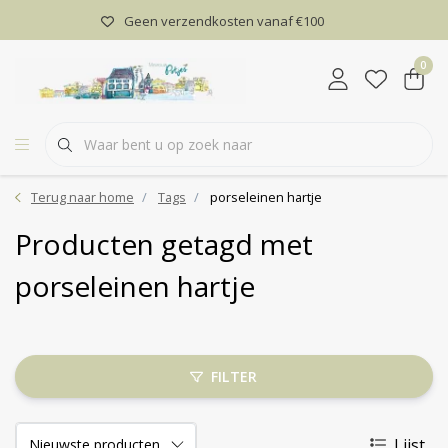
Geen verzendkosten vanaf €100
0
Terug naar home
Tags
porseleinen hartje
Producten getagd met
porseleinen hartje
FILTER
Lijst