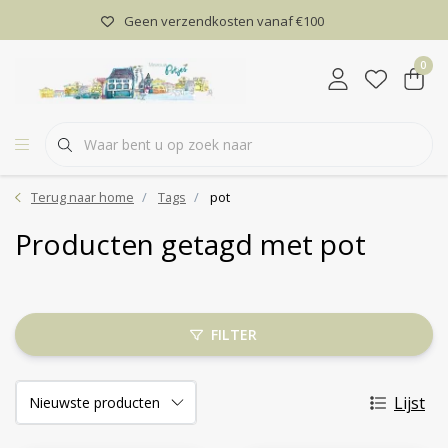
Geen verzendkosten vanaf €100
0
Terug naar home
Tags
pot
Producten getagd met pot
FILTER
Lijst