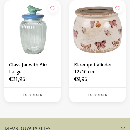
Glass Jar with Bird
Bloempot Vlinder
Large
12x10 cm
€21,95
€9,95
TOEVOEGEN
TOEVOEGEN
Volg ons op social media
MEVROUW POTJES
FACEBOOK
INSTAGRAM