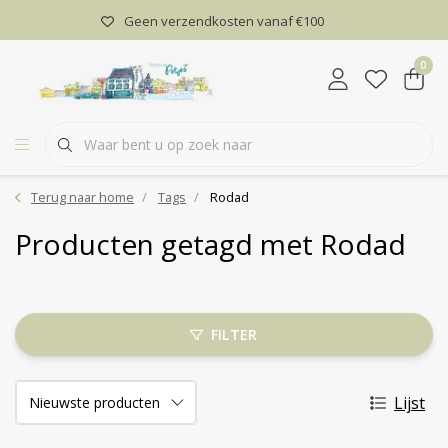
Geen verzendkosten vanaf €100
0
Terug naar home
Tags
Rodad
Producten getagd met Rodad
FILTER
Lijst