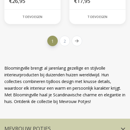
€26,95
€17,95
TOEVOEGEN
TOEVOEGEN
1
2
Bloomingville brengt al jarenlang gezellige en stijlvolle
interieurproducten bij duizenden huizen wereldwijd. Hun
collecties combineren tijdloos design met knusse details,
waardoor elk interieur een warm en persoonlijk karakter krijgt.
Met Bloomingville haal je Scandinavische charme en elegantie in
huis. Ontdenk de collectie bij Mevrouw Potjes!
Volg ons op social media
MEVROUW POTJES
FACEBOOK
INSTAGRAM