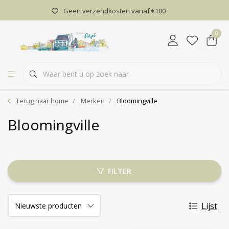
Geen verzendkosten vanaf €100
0
Terug naar home
Merken
Bloomingville
Bloomingville
FILTER
Lijst