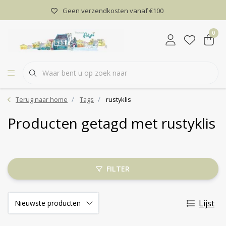
Geen verzendkosten vanaf €100
0
Terug naar home
Tags
rustyklis
Producten getagd met rustyklis
FILTER
Lijst