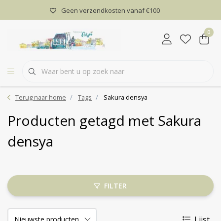
Geen verzendkosten vanaf €100
0
Terug naar home
Tags
Sakura densya
Producten getagd met Sakura
densya
FILTER
Lijst