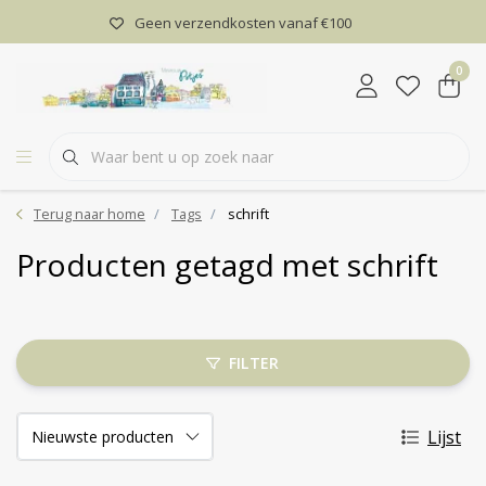
Geen verzendkosten vanaf €100
0
Terug naar home
Tags
schrift
Producten getagd met schrift
FILTER
Lijst