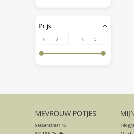
Prijs
€
€
MEVROUW POTJES
MIJ
Sassenstraat 45
Inlogg
8011PB Zwolle
Mijn b