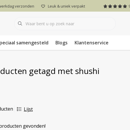
 werkdag verzonden
Leuk & uniek verpakt
peciaal samengesteld
Blogs
Klantenservice
ducten getagd met shushi
ducten
Lijst
producten gevonden!