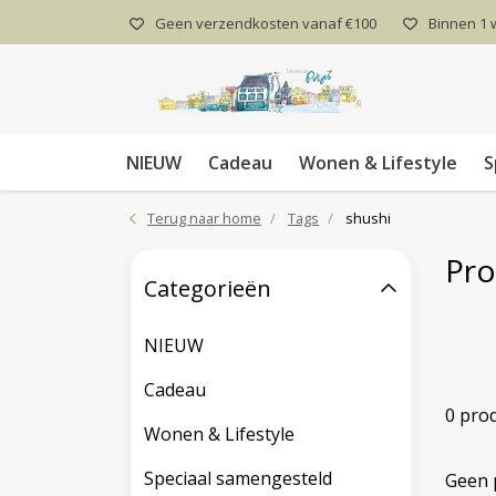
Geen verzendkosten vanaf €100
Binnen 1
NIEUW
Cadeau
Wonen & Lifestyle
S
Terug naar home
Tags
shushi
Pro
Categorieën
NIEUW
Cadeau
0 pro
Wonen & Lifestyle
Speciaal samengesteld
Geen 