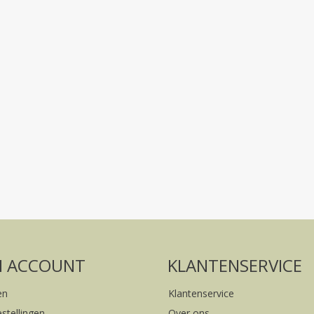
Volg ons op social media
FACEBOOK
INSTAGRAM
N ACCOUNT
KLANTENSERVICE
en
Klantenservice
estellingen
Over ons