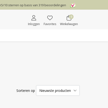
9.5
/
10
sterren op basis van
319
beoordelingen
0
Inloggen
Favorites
Winkelwagen
Sorteren op