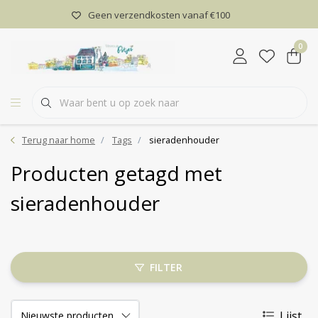
Geen verzendkosten vanaf €100
0
Terug naar home
Tags
sieradenhouder
Producten getagd met
sieradenhouder
FILTER
Lijst