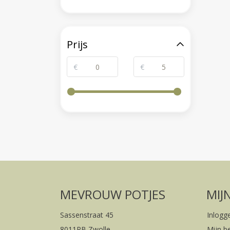
Prijs
€
€
MEVROUW POTJES
MIJ
Sassenstraat 45
Inlogg
8011PB Zwolle
Mijn b