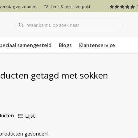
 werkdag verzonden
Leuk & uniek verpakt
peciaal samengesteld
Blogs
Klantenservice
ducten getagd met sokken
ducten
Lijst
producten gevonden!