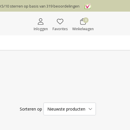
9.5
/
10
sterren op basis van
319
beoordelingen
0
Inloggen
Favorites
Winkelwagen
Sorteren op