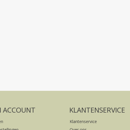
Volg ons op social media
FACEBOOK
INSTAGRAM
N ACCOUNT
KLANTENSERVICE
en
Klantenservice
estellingen
Over ons