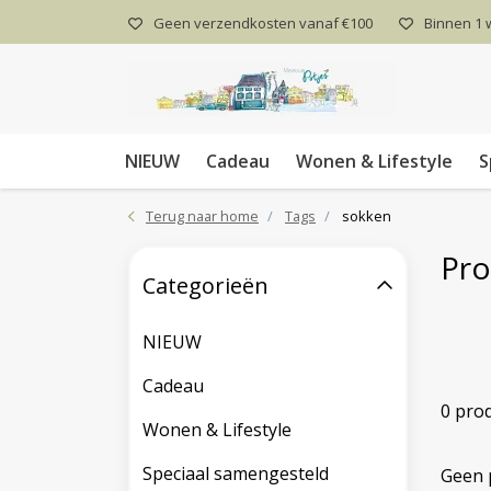
Geen verzendkosten vanaf €100
Binnen 1
NIEUW
Cadeau
Wonen & Lifestyle
S
Terug naar home
Tags
sokken
Pro
Categorieën
NIEUW
Cadeau
0 pro
Wonen & Lifestyle
Speciaal samengesteld
Geen 