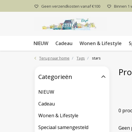
Geen verzendkosten vanaf €100
Binnen 1
NIEUW
Cadeau
Wonen & Lifestyle
S
Terug naar home
Tags
stars
Pro
Categorieën
NIEUW
Cadeau
0 pro
Wonen & Lifestyle
Speciaal samengesteld
Geen 