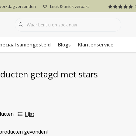
 werkdag verzonden
Leuk & uniek verpakt
peciaal samengesteld
Blogs
Klantenservice
ducten getagd met stars
ducten
Lijst
producten gevonden!