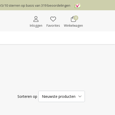
9.5
/
10
sterren op basis van
319
beoordelingen
0
Inloggen
Favorites
Winkelwagen
Sorteren op