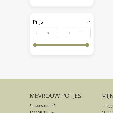
Prijs
€
€
MEVROUW POTJES
MIJ
Sassenstraat 45
Inlogg
8011PB Zwolle
Mijn b