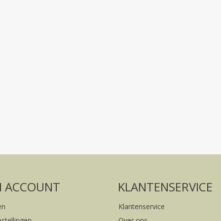
Volg ons op social media
FACEBOOK
INSTAGRAM
N ACCOUNT
KLANTENSERVICE
en
Klantenservice
estellingen
Over ons