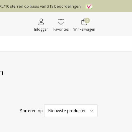
9.5
/
10
sterren op basis van
319
beoordelingen
0
Inloggen
Favorites
Winkelwagen
n
Sorteren op