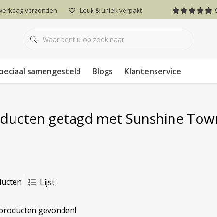
 werkdag verzonden
Leuk & uniek verpakt
peciaal samengesteld
Blogs
Klantenservice
ducten getagd met Sunshine Tow
ducten
Lijst
producten gevonden!