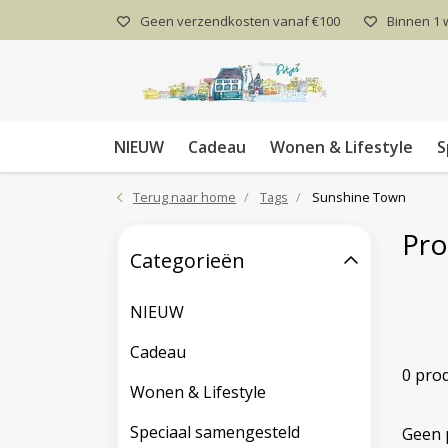
Geen verzendkosten vanaf €100
Binnen 1
NIEUW
Cadeau
Wonen & Lifestyle
S
Terug naar home
Tags
Sunshine Town
Pro
Categorieën
NIEUW
Cadeau
0 pro
Wonen & Lifestyle
Speciaal samengesteld
Geen 