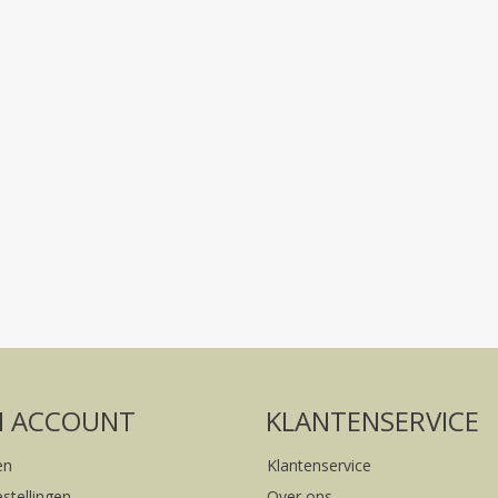
Volg ons op social media
FACEBOOK
INSTAGRAM
N ACCOUNT
KLANTENSERVICE
en
Klantenservice
estellingen
Over ons