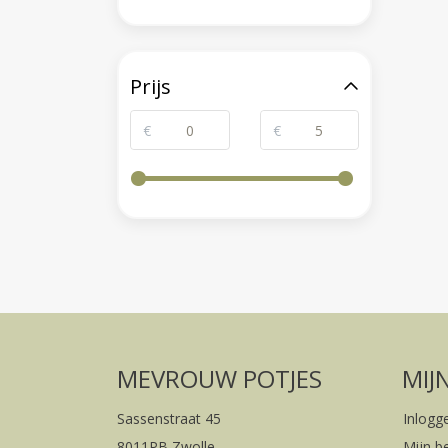
Prijs
€
€
MEVROUW POTJES
MIJ
Sassenstraat 45
Inlogg
8011PB Zwolle
Mijn b