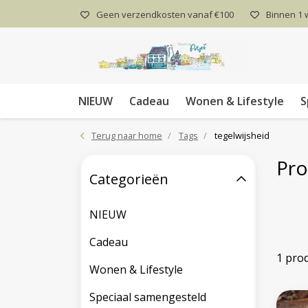
Geen verzendkosten vanaf €100
Binnen 1
NIEUW
Cadeau
Wonen & Lifestyle
S
Terug naar home
Tags
tegelwijsheid
Pro
Categorieën
NIEUW
Cadeau
1 pro
Wonen & Lifestyle
Speciaal samengesteld