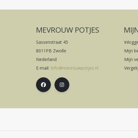
MEVROUW POTJES
MIJ
Sassenstraat 45
Inlogg
8011PB Zwolle
Mijn b
Nederland
Mijn ve
E-mail:
Info@mevrouwpotjes.nl
Vergel