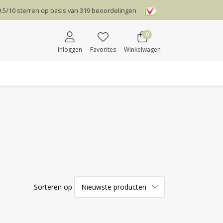
9.5
/
10
sterren op basis van
319
beoordelingen
0
Inloggen
Favorites
Winkelwagen
Sorteren op