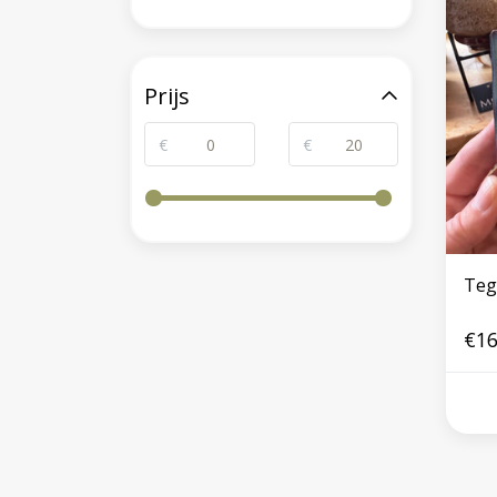
Prijs
€
€
Teg
€16