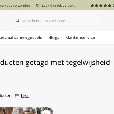
 werkdag verzonden
Leuk & uniek verpakt
peciaal samengesteld
Blogs
Klantenservice
ducten getagd met tegelwijsheid
ducten
Lijst