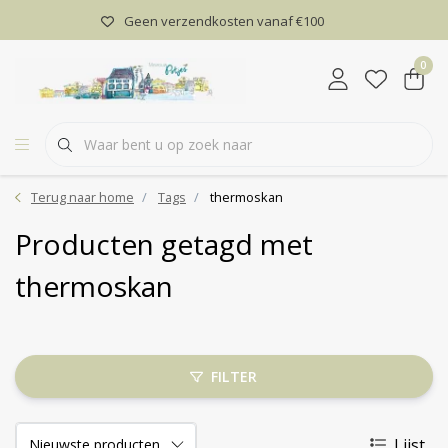
Geen verzendkosten vanaf €100
0
Terug naar home
Tags
thermoskan
Producten getagd met
thermoskan
FILTER
Lijst