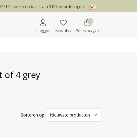
9.5
/
10
sterren op basis van
319
beoordelingen
0
Inloggen
Favorites
Winkelwagen
 of 4 grey
Sorteren op