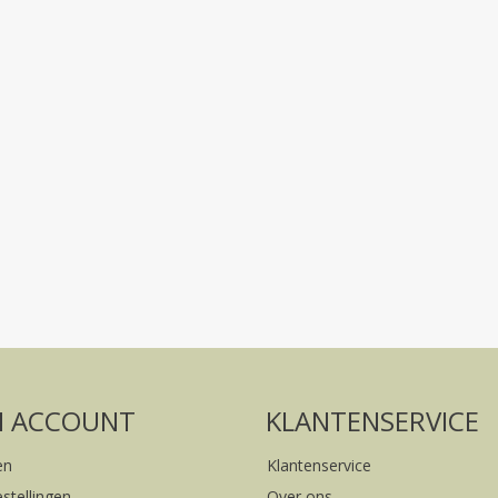
Volg ons op social media
FACEBOOK
INSTAGRAM
N ACCOUNT
KLANTENSERVICE
en
Klantenservice
estellingen
Over ons