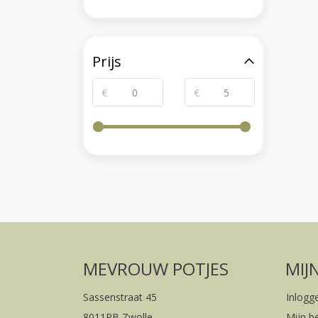
Prijs
€
€
MEVROUW POTJES
MIJ
Sassenstraat 45
Inlogg
8011PB Zwolle
Mijn b