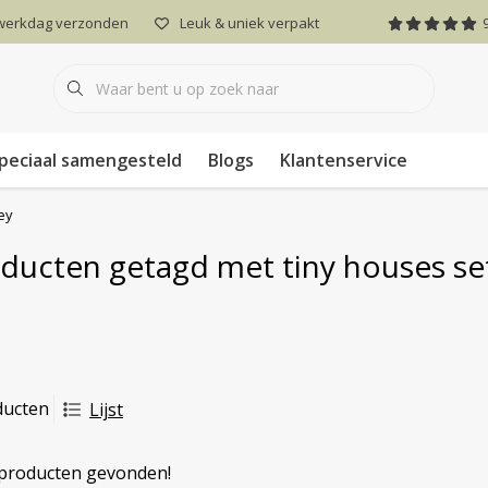
 werkdag verzonden
Leuk & uniek verpakt
peciaal samengesteld
Blogs
Klantenservice
ey
ducten getagd met tiny houses set
ducten
Lijst
producten gevonden!