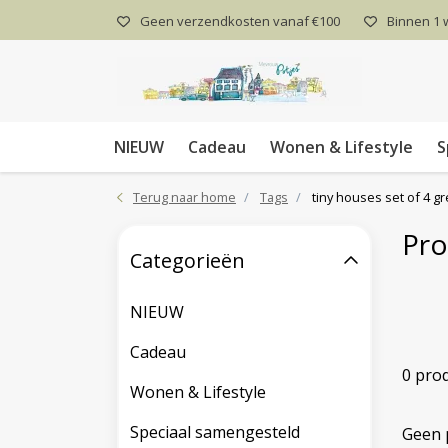
Geen verzendkosten vanaf €100
Binnen 1
NIEUW
Cadeau
Wonen & Lifestyle
S
Terug naar home
Tags
tiny houses set of 4 gr
Pro
Categorieën
NIEUW
Cadeau
0 pro
Wonen & Lifestyle
Speciaal samengesteld
Geen 