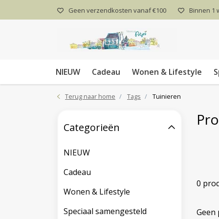
Geen verzendkosten vanaf €100
Binnen 1
NIEUW
Cadeau
Wonen & Lifestyle
S
Terug naar home
Tags
Tuinieren
Pro
Categorieën
NIEUW
Cadeau
0 pro
Wonen & Lifestyle
Speciaal samengesteld
Geen 