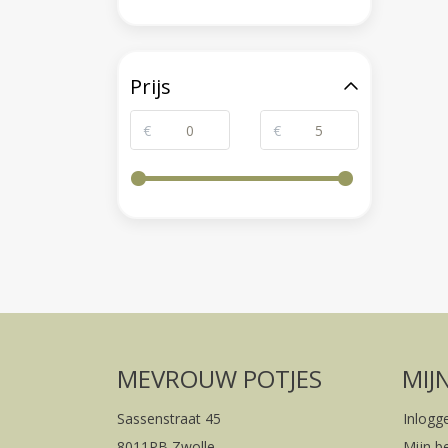
Prijs
€
€
MEVROUW POTJES
MIJ
Sassenstraat 45
Inlogg
8011PB Zwolle
Mijn b