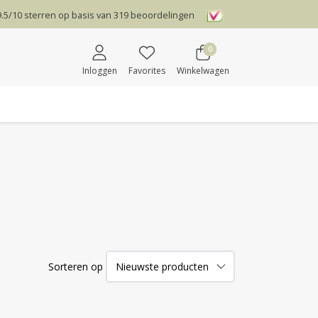
9.5
/
10
sterren op basis van
319
beoordelingen
0
Inloggen
Favorites
Winkelwagen
Sorteren op