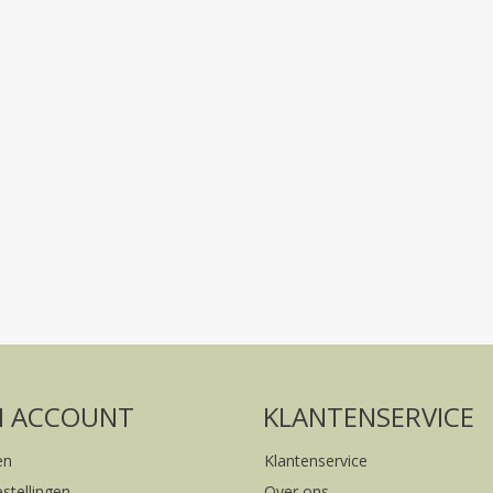
Volg ons op social media
FACEBOOK
INSTAGRAM
N ACCOUNT
KLANTENSERVICE
en
Klantenservice
estellingen
Over ons