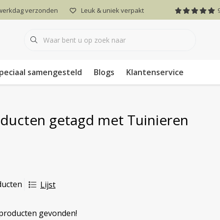
 werkdag verzonden
Leuk & uniek verpakt
peciaal samengesteld
Blogs
Klantenservice
ducten getagd met Tuinieren
ducten
Lijst
producten gevonden!