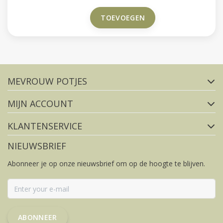
voor zowel binnen als buiten.
TOEVOEGEN
Volg ons op social media
MEVROUW POTJES
FACEBOOK
INSTAGRAM
MIJN ACCOUNT
KLANTENSERVICE
NIEUWSBRIEF
Abonneer je op onze nieuwsbrief om op de hoogte te blijven.
ABONNEER