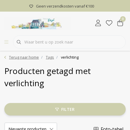
Geen verzendkosten vanaf €100
0
Terug naar home
Tags
verlichting
Producten getagd met
verlichting
FILTER
Foto-tabel