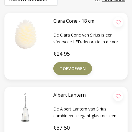
Clara Cone - 18 cm
De Clara Cone van Sirius is een
sfeervolle LED-decoratie in de vorm
van een dennenappel, gemaakt in
€24,95
een witte tint die warm oplicht
zodra het licht aangaat.
TOEVOEGEN
Albert Lantern
De Albert Lantern van Sirius
combineert elegant glas met een
stoere zwarte afwerking, waardoor
€37,50
hij een tijdloze blikvanger vormt