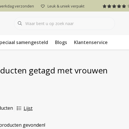
 werkdag verzonden
Leuk & uniek verpakt
peciaal samengesteld
Blogs
Klantenservice
ducten getagd met vrouwen
ducten
Lijst
producten gevonden!