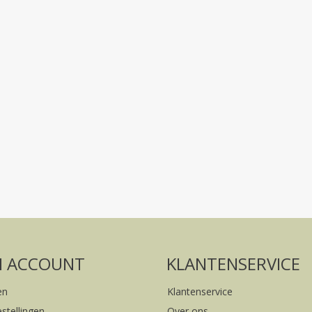
Volg ons op social media
FACEBOOK
INSTAGRAM
N ACCOUNT
KLANTENSERVICE
en
Klantenservice
estellingen
Over ons