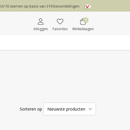
9.5
/
10
sterren op basis van
319
beoordelingen
0
Inloggen
Favorites
Winkelwagen
Sorteren op