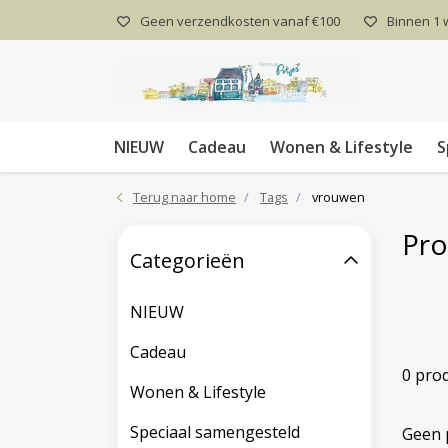
Geen verzendkosten vanaf €100
Binnen 1
NIEUW
Cadeau
Wonen & Lifestyle
S
Terug naar home
Tags
vrouwen
Pro
Categorieën
NIEUW
Cadeau
0 pro
Wonen & Lifestyle
Speciaal samengesteld
Geen 