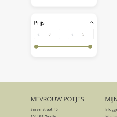
Prijs
€
€
MEVROUW POTJES
MIJ
Sassenstraat 45
Inlogg
8011PB Zwolle
Mijn b