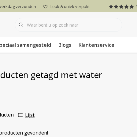
 werkdag verzonden
Leuk & uniek verpakt
peciaal samengesteld
Blogs
Klantenservice
ducten getagd met water
ducten
Lijst
producten gevonden!