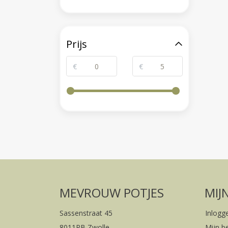
Prijs
€
€
MEVROUW POTJES
MIJ
Sassenstraat 45
Inlogg
8011PB Zwolle
Mijn b