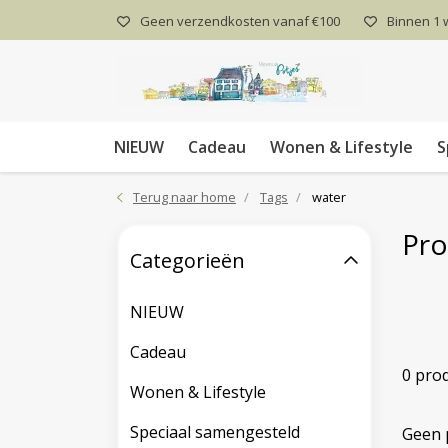
Geen verzendkosten vanaf €100
Binnen 1
NIEUW
Cadeau
Wonen & Lifestyle
S
Terug naar home
Tags
water
Pro
Categorieën
NIEUW
Cadeau
0 pro
Wonen & Lifestyle
Speciaal samengesteld
Geen 