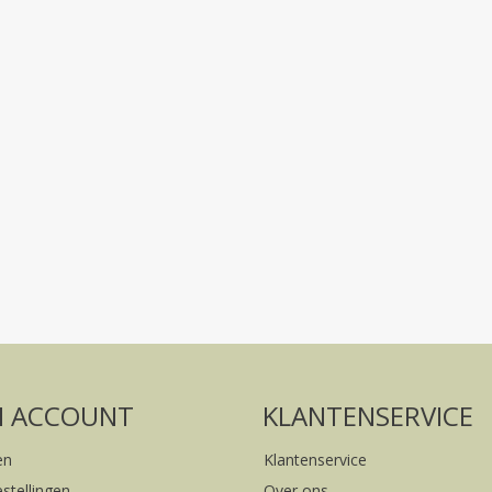
Volg ons op social media
FACEBOOK
INSTAGRAM
N ACCOUNT
KLANTENSERVICE
en
Klantenservice
estellingen
Over ons