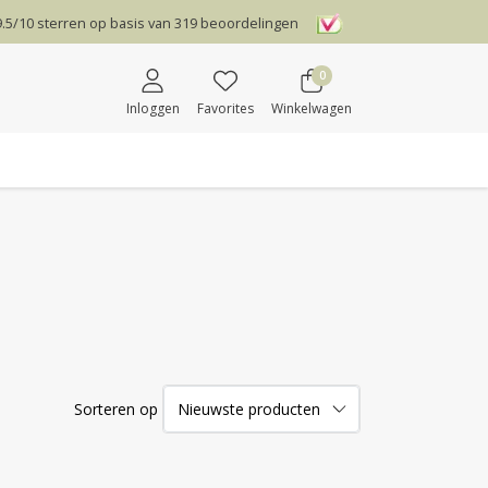
9.5
/
10
sterren op basis van
319
beoordelingen
0
Inloggen
Favorites
Winkelwagen
Sorteren op