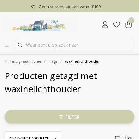
Geen verzendkosten vanaf €100
0
Terug naar home
Tags
waxinelichthouder
Producten getagd met
waxinelichthouder
FILTER
Lijst