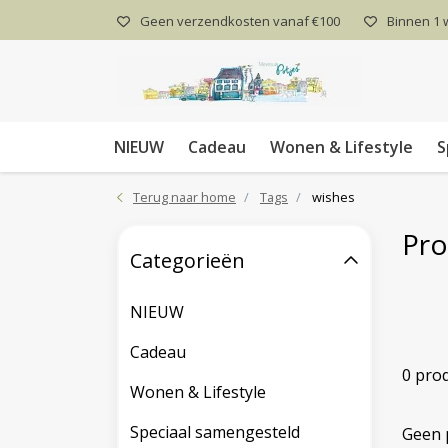
Geen verzendkosten vanaf €100
Binnen 1
NIEUW
Cadeau
Wonen & Lifestyle
S
Terug naar home
Tags
wishes
Pro
Categorieën
NIEUW
Cadeau
0 pro
Wonen & Lifestyle
Speciaal samengesteld
Geen 