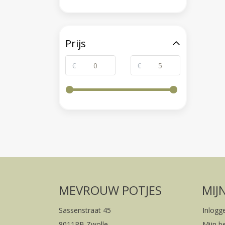
Prijs
€
€
MEVROUW POTJES
MIJ
Sassenstraat 45
Inlogg
8011PB Zwolle
Mijn b