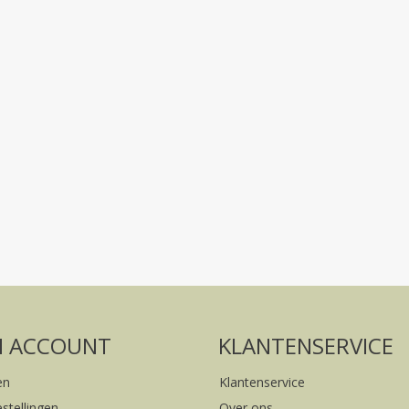
Volg ons op social media
FACEBOOK
INSTAGRAM
N ACCOUNT
KLANTENSERVICE
en
Klantenservice
estellingen
Over ons