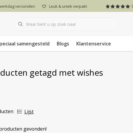
 werkdag verzonden
Leuk & uniek verpakt
peciaal samengesteld
Blogs
Klantenservice
ducten getagd met wishes
ducten
Lijst
producten gevonden!