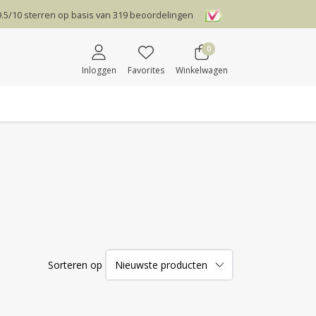
9.5
/
10
sterren op basis van
319
beoordelingen
0
Inloggen
Favorites
Winkelwagen
Sorteren op