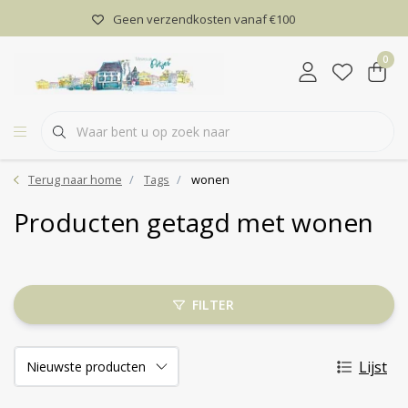
Geen verzendkosten vanaf €100
0
Terug naar home
Tags
wonen
Producten getagd met wonen
FILTER
Lijst