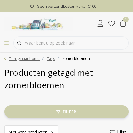
Geen verzendkosten vanaf €100
0
Terug naar home
Tags
zomerbloemen
Producten getagd met
zomerbloemen
FILTER
Lijst