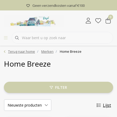
Geen verzendkosten vanaf €100
0
Terug naar home
Merken
Home Breeze
Home Breeze
FILTER
Lijst