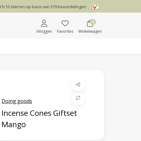
9.5
/
10
sterren op basis van
319
beoordelingen
0
Inloggen
Favorites
Winkelwagen
Doing goods
Incense Cones Giftset
Mango