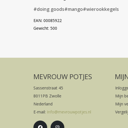
#doing goods
#mango
#wierookkegels
EAN: 00085922
Gewicht: 500
MEVROUW POTJES
MIJ
Sassenstraat 45
Inlogg
8011PB Zwolle
Mijn b
Nederland
Mijn ve
E-mail:
Info@mevrouwpotjes.nl
Vergel