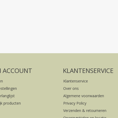
Volg ons op social media
FACEBOOK
INSTAGRAM
N ACCOUNT
KLANTENSERVICE
en
Klantenservice
estellingen
Over ons
rlanglijst
Algemene voorwaarden
ijk producten
Privacy Policy
Verzenden & retourneren
Openingstijden en locatie