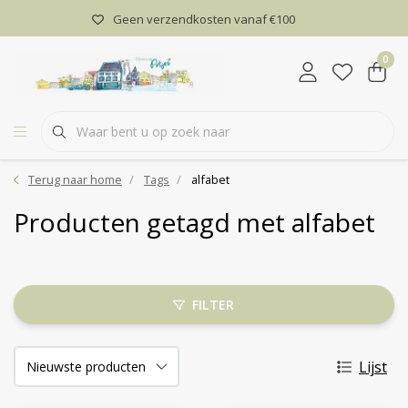
Geen verzendkosten vanaf €100
0
Terug naar home
Tags
alfabet
Producten getagd met alfabet
FILTER
Lijst