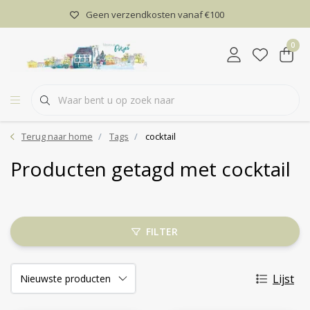
Geen verzendkosten vanaf €100
0
Terug naar home
Tags
cocktail
Producten getagd met cocktail
FILTER
Lijst