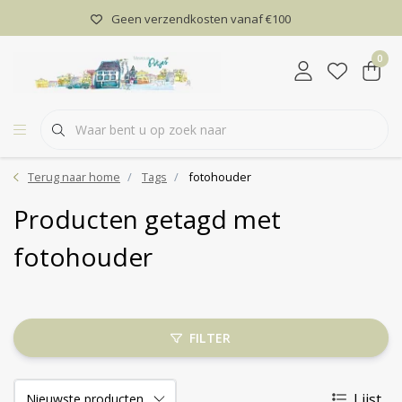
Geen verzendkosten vanaf €100
0
Terug naar home
Tags
fotohouder
Producten getagd met
fotohouder
FILTER
Lijst