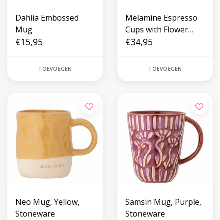
Dahlia Embossed
Melamine Espresso
Mug
Cups with Flower
€15,95
Print - 6 pack
€34,95
TOEVOEGEN
TOEVOEGEN
Neo Mug, Yellow,
Samsin Mug, Purple,
Stoneware
Stoneware