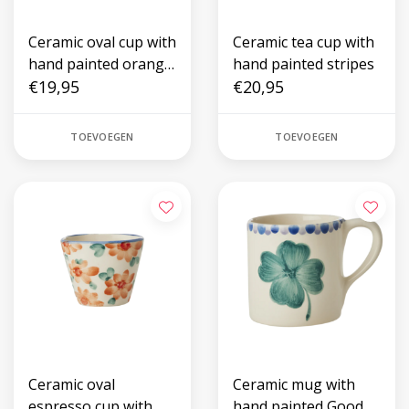
Ceramic oval cup with
Ceramic tea cup with
hand painted orange
hand painted stripes
flower vine
€19,95
€20,95
TOEVOEGEN
TOEVOEGEN
Ceramic oval
Ceramic mug with
espresso cup with
hand painted Good