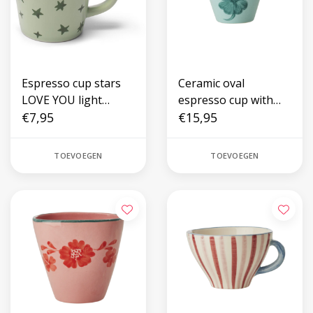
Espresso cup stars
Ceramic oval
LOVE YOU light
espresso cup with
green
€7,95
hand painted good
€15,95
luck
TOEVOEGEN
TOEVOEGEN