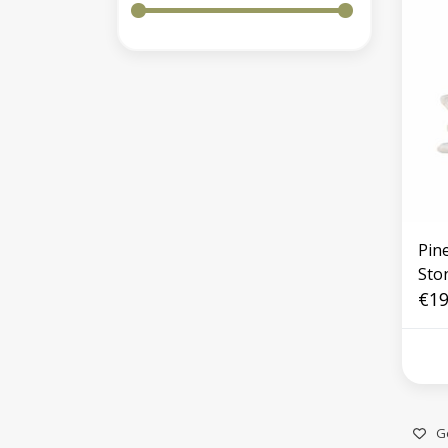
Pin
Sto
€19
G