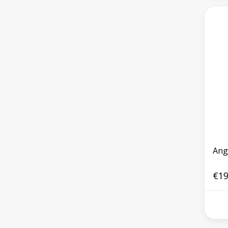
Ange
€19