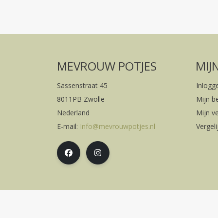
MEVROUW POTJES
MIJ
Sassenstraat 45
Inlogg
8011PB Zwolle
Mijn b
Nederland
Mijn ve
E-mail:
Info@mevrouwpotjes.nl
Vergel