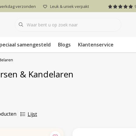
 werkdag verzonden
Leuk & uniek verpakt
peciaal samengesteld
Blogs
Klantenservice
delaren
rsen & Kandelaren
oducten
Lijst