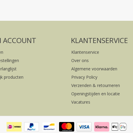
Volg ons op social media
FACEBOOK
INSTAGRAM
N ACCOUNT
KLANTENSERVICE
en
Klantenservice
estellingen
Over ons
rlanglijst
Algemene voorwaarden
ijk producten
Privacy Policy
Verzenden & retourneren
Openingstijden en locatie
Vacatures