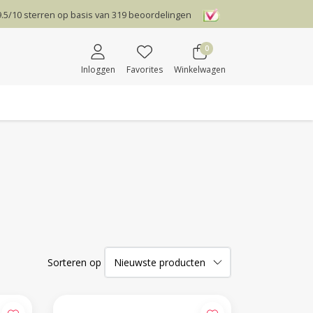
9.5
/
10
sterren op basis van
319
beoordelingen
0
Inloggen
Favorites
Winkelwagen
Sorteren op