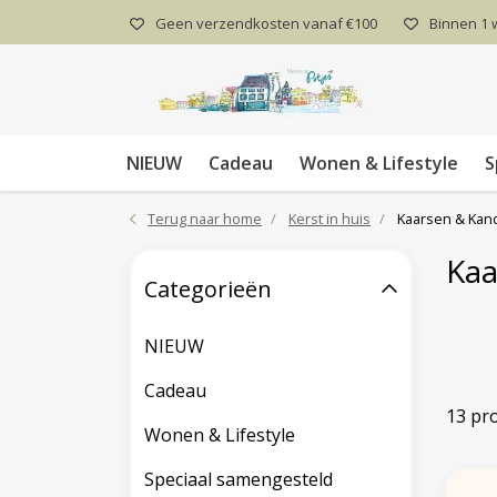
Geen verzendkosten vanaf €100
Binnen 1
NIEUW
Cadeau
Wonen & Lifestyle
S
Terug naar home
Kerst in huis
Kaarsen & Kan
Kaa
Categorieën
NIEUW
Cadeau
13 pr
Wonen & Lifestyle
Speciaal samengesteld