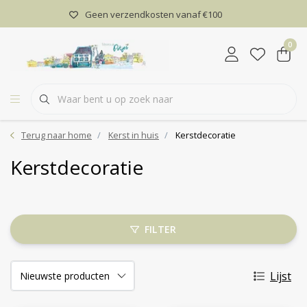
Geen verzendkosten vanaf €100
0
Terug naar home
Kerst in huis
Kerstdecoratie
Kerstdecoratie
FILTER
Lijst