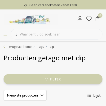
Geen verzendkosten vanaf €100
0
Terug naar home
Tags
dip
Producten getagd met dip
FILTER
Lijst