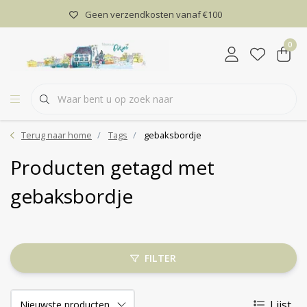
Geen verzendkosten vanaf €100
0
Terug naar home
Tags
gebaksbordje
Producten getagd met
gebaksbordje
FILTER
Lijst