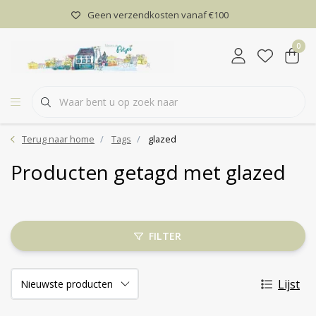
Geen verzendkosten vanaf €100
0
Terug naar home
Tags
glazed
Producten getagd met glazed
FILTER
Lijst