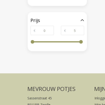
Prijs
€
€
MEVROUW POTJES
MIJ
Sassenstraat 45
Inlogg
8011PB Zwolle
Mijn b