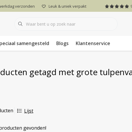
 werkdag verzonden
Leuk & uniek verpakt
peciaal samengesteld
Blogs
Klantenservice
ducten getagd met grote tulpenv
ducten
Lijst
producten gevonden!