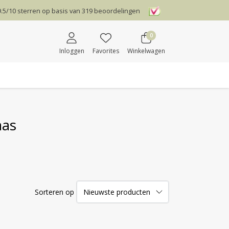
9.5
/
10
sterren op basis van
319
beoordelingen
0
Inloggen
Favorites
Winkelwagen
aas
Sorteren op