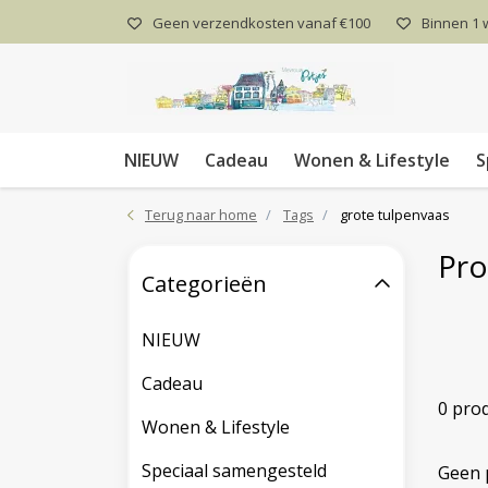
Geen verzendkosten vanaf €100
Binnen 1
NIEUW
Cadeau
Wonen & Lifestyle
S
Terug naar home
Tags
grote tulpenvaas
Pro
Categorieën
NIEUW
Cadeau
0 pro
Wonen & Lifestyle
Speciaal samengesteld
Geen 