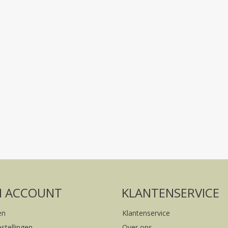
Volg ons op social media
FACEBOOK
INSTAGRAM
N ACCOUNT
KLANTENSERVICE
en
Klantenservice
estellingen
Over ons