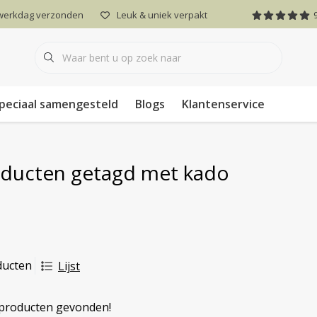
 werkdag verzonden
Leuk & uniek verpakt
peciaal samengesteld
Blogs
Klantenservice
ducten getagd met kado
ducten
Lijst
producten gevonden!