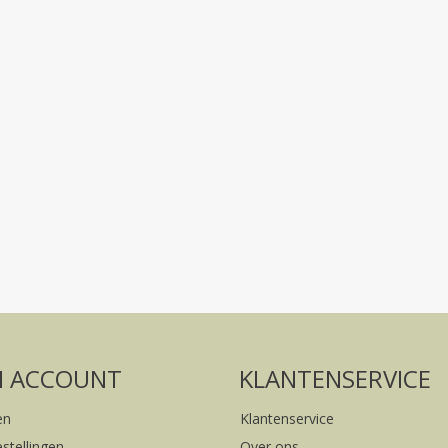
Volg ons op social media
FACEBOOK
INSTAGRAM
N ACCOUNT
KLANTENSERVICE
en
Klantenservice
estellingen
Over ons