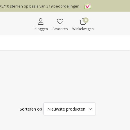
9.5
/
10
sterren op basis van
319
beoordelingen
0
Inloggen
Favorites
Winkelwagen
Sorteren op