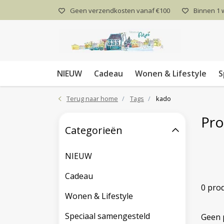
Geen verzendkosten vanaf €100
Binnen 1
NIEUW
Cadeau
Wonen & Lifestyle
S
Terug naar home
Tags
kado
Pro
Categorieën
NIEUW
Cadeau
0 pro
Wonen & Lifestyle
Speciaal samengesteld
Geen 