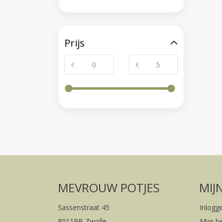
Prijs
€
€
MEVROUW POTJES
MIJ
Sassenstraat 45
Inlogg
8011PB Zwolle
Mijn b