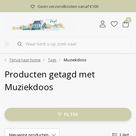
Geen verzendkosten vanaf €100
0
Terug naar home
Tags
Muziekdoos
Producten getagd met
Muziekdoos
FILTER
Lijst