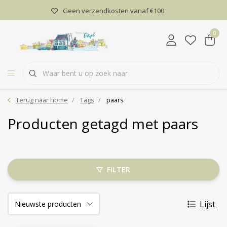
Geen verzendkosten vanaf €100
0
Terug naar home
Tags
paars
Producten getagd met paars
FILTER
Lijst