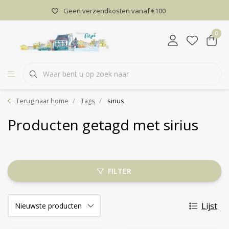
Geen verzendkosten vanaf €100
0
Terug naar home
Tags
sirius
Producten getagd met sirius
FILTER
Lijst