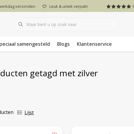
 werkdag verzonden
Leuk & uniek verpakt
peciaal samengesteld
Blogs
Klantenservice
ducten getagd met zilver
ducten
Lijst