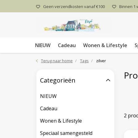
Geen verzendkosten vanaf €100
Binnen 1
NIEUW
Cadeau
Wonen & Lifestyle
S
Terug naar home
Tags
zilver
Pro
Categorieën
NIEUW
Cadeau
2 pro
Wonen & Lifestyle
Speciaal samengesteld