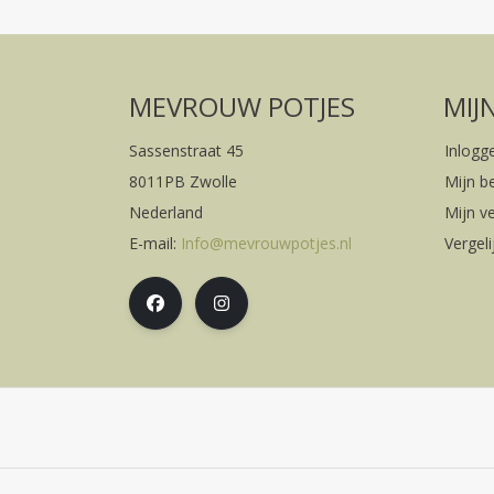
MEVROUW POTJES
MIJ
Sassenstraat 45
Inlogg
8011PB Zwolle
Mijn b
Nederland
Mijn ve
E-mail:
Info@mevrouwpotjes.nl
Vergel