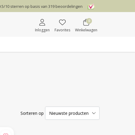
9.5
/
10
sterren op basis van
319
beoordelingen
0
Inloggen
Favorites
Winkelwagen
Sorteren op