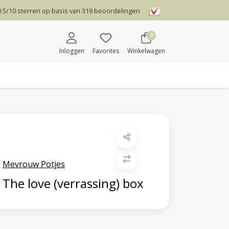
9.5
/
10
sterren op basis van
319
beoordelingen
0
Inloggen
Favorites
Winkelwagen
Mevrouw Potjes
The love (verrassing) box