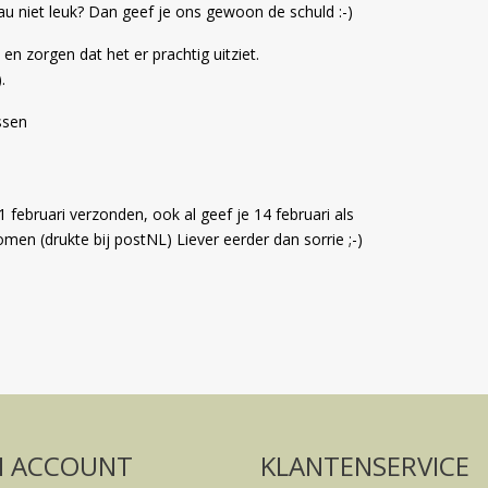
deau niet leuk? Dan geef je ons gewoon de schuld :-)
 en zorgen dat het er prachtig uitziet.
.
assen
februari verzonden, ook al geef je 14 februari als
men (drukte bij postNL) Liever eerder dan sorrie ;-)
Volg ons op social media
FACEBOOK
INSTAGRAM
N ACCOUNT
KLANTENSERVICE