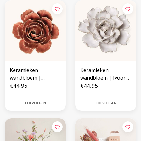
Keramieken
Keramieken
wandbloem |
wandbloem | Ivoor
Champagneroze
€44,95
Sneeuwklokje
€44,95
TOEVOEGEN
TOEVOEGEN