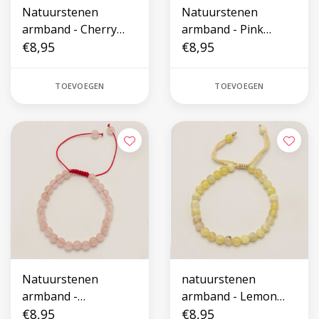
Natuurstenen
Natuurstenen
armband - Cherry
armband - Pink
Quartz
€8,95
Botswana Agate
€8,95
TOEVOEGEN
TOEVOEGEN
Natuurstenen
natuurstenen
armband -
armband - Lemon
Rozenkwarts
€8,95
Agate
€8,95