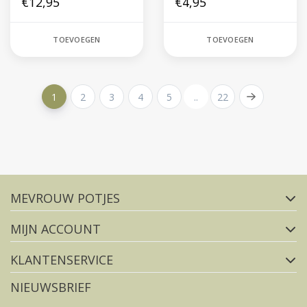
€12,95
€4,95
TOEVOEGEN
TOEVOEGEN
1
2
3
4
5
..
22
Volg ons op social media
MEVROUW POTJES
FACEBOOK
INSTAGRAM
MIJN ACCOUNT
KLANTENSERVICE
NIEUWSBRIEF