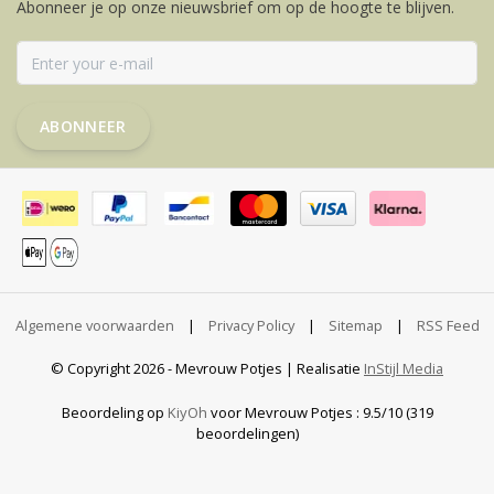
Abonneer je op onze nieuwsbrief om op de hoogte te blijven.
ABONNEER
Algemene voorwaarden
|
Privacy Policy
|
Sitemap
|
RSS Feed
© Copyright 2026 - Mevrouw Potjes | Realisatie
InStijl Media
Beoordeling op
KiyOh
voor Mevrouw Potjes : 9.5/10 (319
beoordelingen)