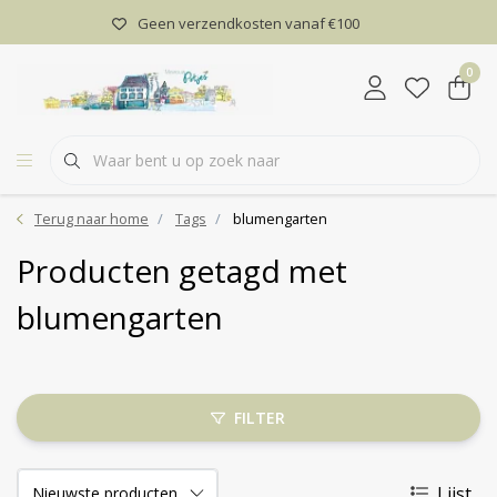
Geen verzendkosten vanaf €100
0
Terug naar home
Tags
blumengarten
Producten getagd met
blumengarten
FILTER
Lijst