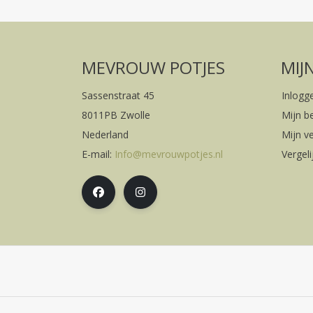
MEVROUW POTJES
MIJ
Sassenstraat 45
Inlogg
8011PB Zwolle
Mijn b
Nederland
Mijn ve
E-mail:
Info@mevrouwpotjes.nl
Vergel