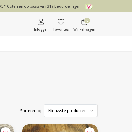
9.5
/
10
sterren op basis van
319
beoordelingen
0
Inloggen
Favorites
Winkelwagen
Sorteren op