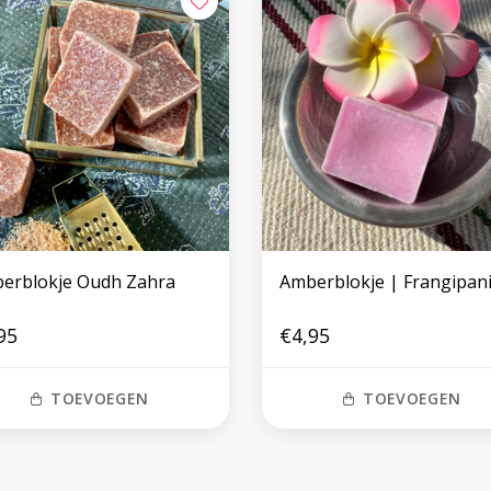
erblokje Oudh Zahra
Amberblokje | Frangipan
95
€4,95
TOEVOEGEN
TOEVOEGEN
Volg ons op social media