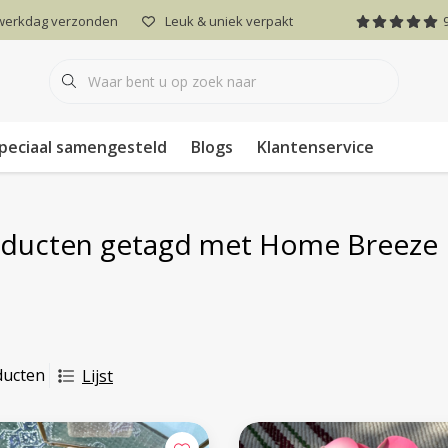
 werkdag verzonden
Leuk & uniek verpakt
peciaal samengesteld
Blogs
Klantenservice
ducten getagd met Home Breeze
ducten
Lijst