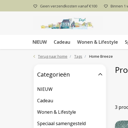
Geen verzendkosten vanaf €100
Binnen 1
NIEUW
Cadeau
Wonen & Lifestyle
S
Terug naar home
Tags
Home Breeze
Pro
Categorieën
NIEUW
Cadeau
3 pro
Wonen & Lifestyle
Speciaal samengesteld